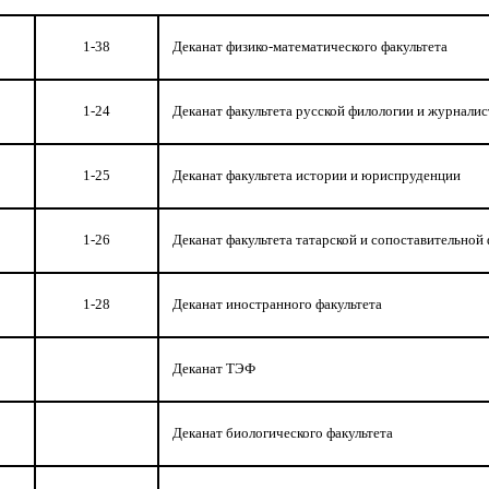
1-38
Деканат физико-математического факультета
1-24
Деканат факультета русской филологии и журнали
1-25
Деканат факультета истории и юриспруденции
1-26
Деканат факультета татарской и сопоставительной
1-28
Деканат иностранного факультета
Деканат ТЭФ
Деканат биологического факультета