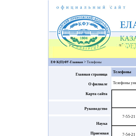
>
ЕФ К(П)ФУ-Главная
Телефоны
Телефоны
Главная страница
Телефоны уни
О филиале
Карта сайта
Руководство
7-55-21
Наука
Приемная
7-54-21