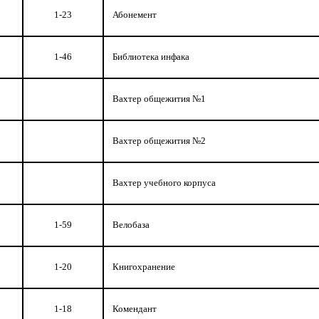
1-23
Абонемент
1-46
Библиотека инфака
Вахтер общежития №1
Вахтер общежития №2
Вахтер учебного корпуса
1-59
Велобаза
1-20
Книгохранение
1-18
Комендант