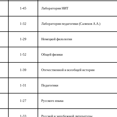
1-45
Лаборатория НИТ
1-32
Лаборатория педагогики (Салихов А.А.)
1-29
Немецкой филологии
1-52
Общей физики
1-39
Отечественной и всеобщей истории
1-31
Педагогики
1-27
Русского языка
1-33
Русской и зарубежной литературы