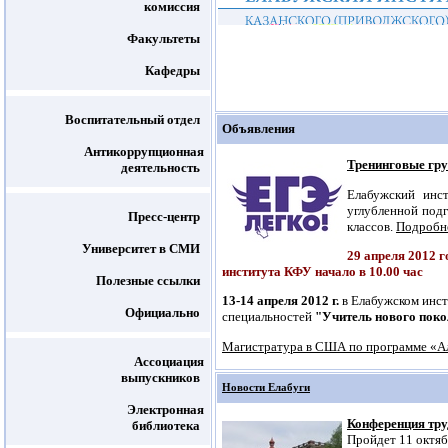
комиссия
Факультеты
Кафедры
Воспитательный отдел
Объявления
Антикоррупционная
Тренинговые гру
деятельность
Елабужский инс
углубленной подг
Пресс-центр
классов.
Подробн
Университет в СМИ
29 апреля 2012
института КФУ начало в 10.00 час
Полезные ссылки
13-14 апреля 2012 г.
в Елабужском инст
Официально
специальностей
"Учитель нового пок
Магистратура в США по программе «
Ассоциация
выпускников
Новости Елабуги
Электронная
Конференция тру
библиотека
Пройдет 11 октябр