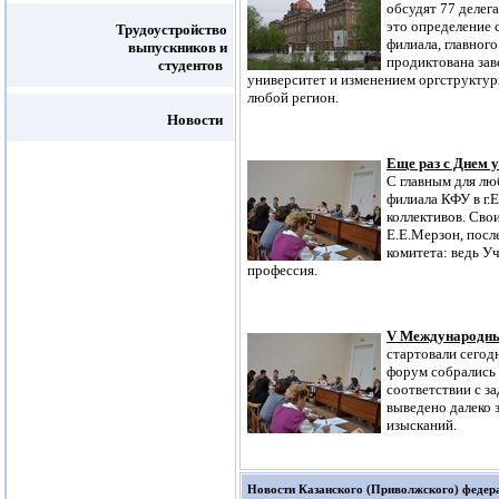
обсудят 77 делег
это определение 
Трудоустройство
филиала, главног
выпускников и
продиктована за
студентов
университет и изменением оргструкту
любой регион.
Новости
Еще раз с Днем у
С главным для лю
филиала КФУ в г.Е
коллективов. Сво
Е.Е.Мерзон, посл
комитета: ведь Уч
профессия.
V Международны
стартовали сегодн
форум собрались
соответствии с з
выведено далеко 
изысканий.
Новости Казанского (Приволжского) федер