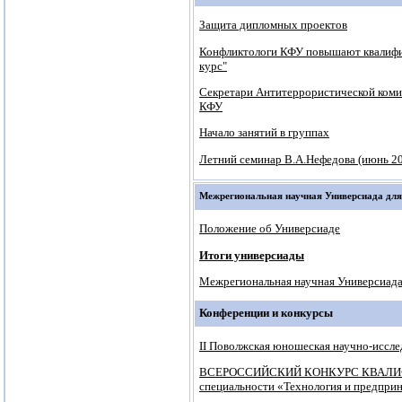
Защита дипломных проектов
Конфликтологи КФУ повышают квалифи
курс"
Секретари Антитеррористической коми
КФУ
Начало занятий в группах
Летний семинар В.А.Нефедова (июнь 201
Межрегиональная научная Универсиада дл
Положение об Универсиаде
Итоги универсиады
Межрегиональная научная Универсиада
Конференции и конкурсы
II Поволжская юношеская научно-иссле
ВСЕРОССИЙСКИЙ КОНКУРС КВАЛИФИ
специальности «Технология и предприни