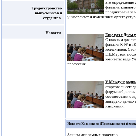
это определение 
филиала, главног
Трудоустройство
продиктована за
выпускников и
университет и изменением оргструктур
студентов
Новости
Еще раз с Днем у
С главным для лю
филиала КФУ в г.Е
коллективов. Сво
Е.Е.Мерзон, посл
комитета: ведь Уч
профессия.
V Международны
стартовали сегодн
форум собрались
соответствии с з
выведено далеко 
изысканий.
Новости Казанского (Приволжского) федер
Защита дипломных проектов