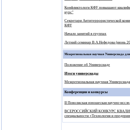
Конфликтологи КФУ повышают квалифи
курс"
Секретари Антитеррористической коми
КФУ
Начало занятий в группах
Летний семинар В.А.Нефедова (июнь 201
Межрегиональная научная Универсиада дл
Положение об Универсиаде
Итоги универсиады
Межрегиональная научная Универсиада
Конференции и конкурсы
II Поволжская юношеская научно-иссле
ВСЕРОССИЙСКИЙ КОНКУРС КВАЛИФИ
специальности «Технология и предприни