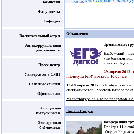
комиссия
Факультеты
Кафедры
Объявления
Воспитательный отдел
Тренинговые гру
Антикоррупционная
деятельность
Елабужский инс
углубленной подг
классов.
Подробн
Пресс-центр
29 апреля 2012
Университет в СМИ
института КФУ начало в 10.00 час
Полезные ссылки
13-14 апреля 2012 г.
в Елабужском инст
специальностей
"Учитель нового пок
Официально
Магистратура в США по программе «
Ассоциация
Новости Елабуги
выпускников
Конференция тру
Электронная
Пройдет 11 октябр
библиотека
обсудят 77 делег