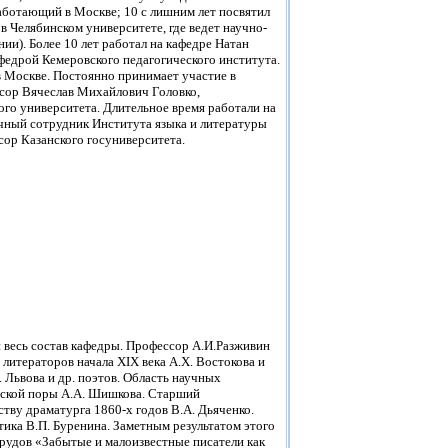
аботающий в Москве; 10 с лишним лет посвятил
 Челябинском университете, где ведет научно-
ии). Более 10 лет работал на кафедре Натан
федрой Кемеровского педагогического института.
в Москве. Постоянно принимает участие в
сор Вячеслав Михайлович Головко,
ого университета. Длительное время работали на
чный сотрудник Института языка и литературы
сор Казанского госуниверситета.
 весь состав кафедры. Профессор А.И.Разживин
литераторов начала XIX века А.Х. Востокова и
. Львова и др. поэтов. Область научных
инской поры А.А. Шишкова. Старший
ству драматурга 1860-х годов В.А. Дьяченко.
тика В.П. Буренина. Заметным результатом этого
рудов «Забытые и малоизвестные писатели как