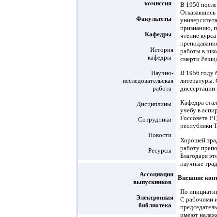
комиссия
В 1950 после
Отказавшись 
Факультеты
университета
признанию, п
Кафедры
чтение курса
преподавания
История
работы в шко
кафедры
смерти Решид
Научно-
В 1956 году 
исследовательская
литературы. 
работа
диссертации 
Кафедра стал
Дисциплины
учебу в аспи
Госсовета РТ
Сотрудники
республики Т
Новости
Хорошей трад
работу препо
Ресурсы
Благодаря эт
научные трад
Ассоциация
Внешние кон
выпускников
По инициатив
Электронная
С рабочими и
библиотека
председатель
имеют налаже