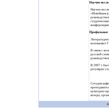
Научно-иссле
Научно-иссле
«Новейшая ру
руководством
студенческие
конференция
Профильные 
Литературно-
возглавляет Г
В связи с во
русской слов
руководством
В 2007 г. бы
регулярно уч
Сегодня кафе
преподавател
культурно-пр
вечера, орга
4