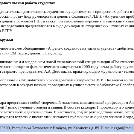
довательская работа студентов
довательская деятельность студентов осуществляется в процессе их работы в 
сская проза» (под руководством доцента Соловьевой Л.В.), «Актуальные про
 доцента Божковой Г.Н.), а также при выполнении курсовых и выпускных кв
 исследования представляются в виде докладов на студенческих научных сем
х ЕГПУ
.
кружки
поэтическое объединение «Апрель», созданное из числа студентов - любителе
айсин Р.М., к.ф.н., доцент, поэт, бард;
зникновением и внедрением новой филологической специализации «Практическ
есности историко-филологического факультета в 2005 году начал работу круж
 старшего преподавателя А.А. Деготькова, практикующего журналиста - теле
л образован клуб любителей и исследователей творчества М.И. Цветаевой во гла
аствовали в вечерах поэзии, проводимых в университете и библиотеке Серебрян
дра представляет собой творческий коллектив, возглавляемый профессором А
ей 7 имеют ученые степени и звания. В составе кафедры 1 профессор и 5 доц
осветительской деятельностью. В частности, под их руководством много лет 
низуются встречи с писателями, читаются публичные лекции для учителей горо
23600, Республика Татарстан г. Елабуга, ул. Казанская д. 89. E-mail:
egpu@mail.