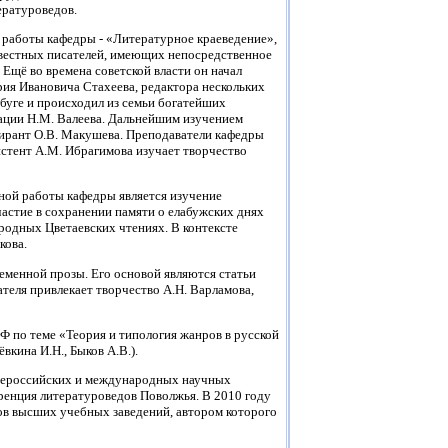
ературоведов.
 работы кафедры - «Литературное краеведение»,
известных писателей, имеющих непосредственное
Ещё во времена советской власти он начал
рия Ивановича Стахеева, редактора нескольких
абуге и происходил из семьи богатейших
тации Н.М. Валеева. Дальнейшим изучением
спирант О.В. Макушева. Преподаватели кафедры
стент А.М. Ибрагимова изучает творчество
ной работы кафедры является изучение
астие в сохранении памяти о елабужских днях
родных Цветаевских чтениях. В контексте
кова.
ременной прозы. Его основой являются статьи
теля привлекает творчество А.Н. Варламова,
Ф по теме «Теория и типология жанров в русской
вкина И.Н., Быков А.В.).
всероссийских и международных научных
ренция литературоведов Поволжья. В 2010 году
ов высших учебных заведений, автором которого