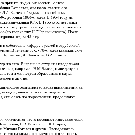
ла принята Лидия Алексеевна Беляева.
блики Татарстан, она после столичного
 Л.А. Беляева обладала, по всеобщему
0-х до конца 1960-х годов. В 1954 году на
акже выпускница КГУ. В 1956 курс методики
вшая к тому времени солидный многолетний опыт
ию (по творчеству Н.Г.Чернышевского). После
ндровна отдала 43 года.
и и собственно кафедру русской и зарубежной
изнь. В течение 60-х - 70-х годов кандидатские
Р.Крымская, Л.Г.Байкиева, В.А. Благово.
студенчества. Вчерашние студенты продолжали
ве - как, например, Н.М.Валеев, ныне депутат
 а потом и министром образования и науки
федрой и другие.
 подавляющее большинство вновь принимаемых на
ке под руководством своих педагогов.
ы, становясь преподавателями, продолжают
и, университет часто посещают известные люди.
алиевский, В.В. Кожинов, Б.Ф. Егоров,
ль Михаил Гоголев и другие. Преподаватели
 те, кто начинал свою научную деятельность