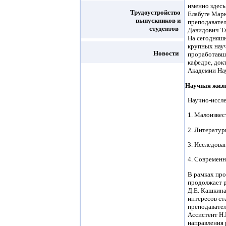
именно здесь
Трудоустройство
Елабуге Марк
выпускников и
преподавател
студентов
Давидович Та
На сегодняшн
крупных науч
Новости
проработавши
кафедре, док
Академии Нау
Научная жиз
Научно-иссле
1. Малоизвес
2. Литератур
3. Исследова
4. Современн
В рамках про
продолжает р
Д.Е. Кашкина
интересов ст
преподавател
Ассистент Н.
направления 