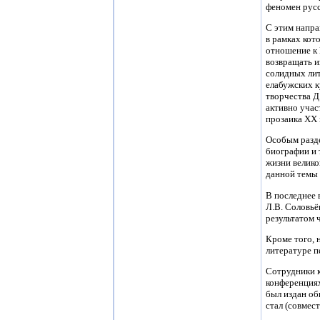
феномен русс
С этим напра
в рамках кот
отношение к 
возвращать и
солидных лит
елабужских к
творчества Д
активно учас
прозаика ХХ 
Особым разде
биографии и 
жизни велико
данной темы 
В последнее 
Л.В. Соловьё
результатом 
Кроме того, 
литературе п
Сотрудники 
конференциях
был издан об
стал (совмес