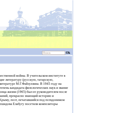
Ok
ественной войны. В учительском институте в
ие литературу (русскую, татарскую,
литературе М.Г.Файзуллина. В 1945 году на
пень кандидата филологических наук и звание
конца жизни (1965) был ее руководителем после
знаний, прекрасно знающий историю и
 Крыму, поэт, печатавшийся под псевдонимом
Решидова Елабугу посетили композиторы