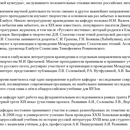
кой культуры», заслужившего положительные отклики многих российских лит
влением научной деятельности тесно связано и другое важнейшее направление
орого преподаватели изучают творчество в основном как раз забытых и мало
Елабуге. Начало литературному краеведению на кафедре положил Н.М. Валеев. 
з небытия имя забытого, но в XIX веке известного, популярного писателя Дмит
ературных журналов, в том числе «Русского вестника», который родился в Ел
упцов. Биография и творчество Д.И. Стахеева стали темой докторской диссер
.И. Стахеева занимаются доценты С.И. Грахова, Г.Н. Божкова (Хабибулина), а
твуют в организации и проведении Международных Стахеевских чтений. Асси
века, уроженца Елабуги Станислава Тимофеевича Романовского.
лом в елабужском литературном краеведении и отдельным направлением науч
творчества М.И. Цветаевой. Многие преподаватели принимали и принимают уч
го русского поэта, регулярно участвуют в организации и проведении Междуна
интерес представляют публикации Л.В. Соловьёвой, Р.А. Нутфуллиной, А.В. Бы
время наметилось ещё одно направление в работе кафедры - исследование сов
вой, посвящённые современным прозаикам, но наибольшее внимание исследова
чего стала глава о нём в общероссийском учебнике для ВУЗов.
на кафедре идёт работа над фундаментальным исследованием в рамках гранта Р
ервой трети ХIХ века» (участники проекта: Разживин А.И., Соловьёва Л.В., Верё
кафедры постоянно принимают участие в самых разнообразных по тематике 
. В 2008 году в университете успешно была проведена XXXI Зональная конфе
щероссийский учебник по истории русской литературы ХVIII века для студент
тно с казанским учёным, д.ф.н, профессором А.Н. Пашкуровым) А.И. Разживин.