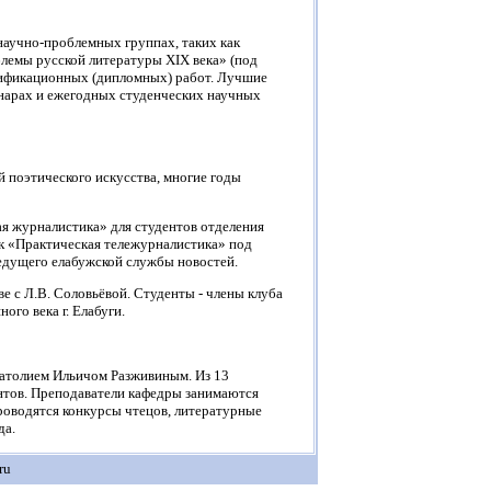
научно-проблемных группах, таких как
блемы русской литературы XIX века» (под
алификационных (дипломных) работ. Лучшие
инарах и ежегодных студенческих научных
й поэтического искусства, многие годы
ая журналистика» для студентов отделения
ок «Практическая тележурналистика» под
ведущего елабужской службы новостей.
ве с Л.В. Соловьёвой. Студенты - члены клуба
ого века г. Елабуги.
натолием Ильичом Разживиным. Из 13
ентов. Преподаватели кафедры занимаются
проводятся конкурсы чтецов, литературные
да.
ru