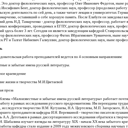
. Это доктор филологических наук, профессор Олег Иванович Федотов, ныне р
 Иосифович Бент, доктор филологических наук, профессор (продолжил работу в
ьскую деятельность по сей день, а также читает лекции в университетах Герман
марченко, оставивший о себе хорошую память. После Елабуги он заведовал ка
ий день Н.Д. Тамарченко - доктор филологических наук, профессор, работает 
ных конференциях, проводимых в ЕГПУ, доктор филологических наук, профес
й здесь более 3 лет. Сегодня он является заведующим кафедрой Ставропольск
тор филологических наук, профессор Фатих Ибрагимович Урманчеев, ныне нау
к РТ и Талгат Набиевич Галиуллин, доктор филологических наук, ныне профес
нь
довательская работа преподавателей ведется по 4 основным направлениям:
тные и забытые имена русской литературы.
ное краеведение
ние жизни и творчества М.И.Цветаевой
ая проза
блемы «Малоизвестные и забытые имена русской литературы» работает почти
аботу в рамках исследования русского предромантизма. Им переизданы труды 
, исследуется творчество Н.М. Кугушева, Н.А. Цертелева, М.П. Загорского, Н.А
аршего преподавателя кафедры И.Н. Веревкиной - творчество писателя пушк
ь А.А. Деготьков в рамках диссертационного исследования обратился к творче
Н. Шабалина изучает взгляды на литературу ХIХ - начала ХХ века забытого кри
работы кафедры стало издание в 2009 году межвузовского сборника научных т