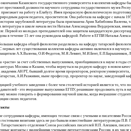
 окончания Казанского государственного университета в коллектив кафедры бы
от престижной должности научного сотрудника государственного музея Респу
 приезжает на работу в Елабугу. Имея прекрасную филологическую подготовку,
риродным даром педагога, просветителя. Она работала на кафедре с начала 195
 истории зарубежной литературы была приглашена Ария Хабибовна Валеева, т
 литературы в школе начала вести Наталья Александровна Вердеревская, име
ле. Первой из молодых преподавателей она защитила кандидатскую диссертац
ова в течение 15 лет она руководила кафедрой. Работе в ЕГПИ Наталья Алекса
большая кафедра общей филологии разделилась на кафедру татарской филологи
С первых лет существования коллектив кафедры активно включился в научную ж
защитили А.Х.Валеева, О.И.Федотов, М.Я.Левянт, М.И.Бент, Е.П.Барышников, Л.
а «расти» за счет собственных выпускников, приобщившихся к науке в годы 
рантурах Москвы и Казани, чтобы вернуться на родную кафедру в новом качест
, академик АН РТ, бывший долгое время проректором, ректором университета,
атарстан, А.И.Разживин, ныне профессор, проректор по науке, заведующий ка
ицией учебного заведения с более чем столетней историей является то, что
давателей - это вчерашние выпускники ЕГПУ, решившие продолжить путь в нау
ому можно говорить о формировании научной школы, когда вчерашние студент
иции своих педагогов.
такты
е сотрудников кафедры, имеющих тесные связи с учеными и писателями Росси
 гостевыми визитами здесь не раз бывали известнейшие литературоведы П.В. П
 Татарстанского отделения Союза российских писателей Н.П. Алешков, писате
нные контакты с виднейшими учеными-литературоведами России, в их числе и