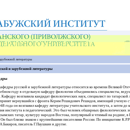
зарубежной литературы
ской и зарубежной литературы
едры
афедры русской и зарубежной литературы относится ко времени Великой Отеч
ебном году в отдельную кафедру филологии объединились специалисты, ведущ
 Кафедру возглавила кандидат филологических наук, специалист по татарской 
принят вернувшийся с фронта Керим Решидович Решидов, имеющий ученую сте
948 года он возглавил кафедру литературы учительского института, а затем до 
ия института в педагогический. Это был человек обширных филологических 
рымских татар, культуру народов Востока, популярный и чтимый на родине, в
Он был близко знаком с крупнейшими писателями России. По инициативе К.Р.
А.Бакиров, писатель Г.Паушкин и другие.