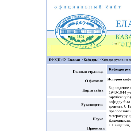
>
>
ЕФ К(П)ФУ-Главная
Кафедры
Кафедра русской и 
Кафедра рус
Главная страница
История каф
О филиале
Зарождение к
Карта сайта
1943-1944 уч
зарубежную).
кафедру был 
Руководство
доцента. С 1
преобразован
литературу к
Наука
Джаманаклы. 
С.Сайдашев, 
Приемная